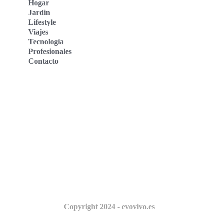
Hogar
Jardin
Lifestyle
Viajes
Tecnología
Profesionales
Contacto
Evo Vivo Deutschland
Evo Vivo España
Evo Vivo Nederland
Evo Vivo Schweiz
Nosotros
Copyright 2024 - evovivo.es