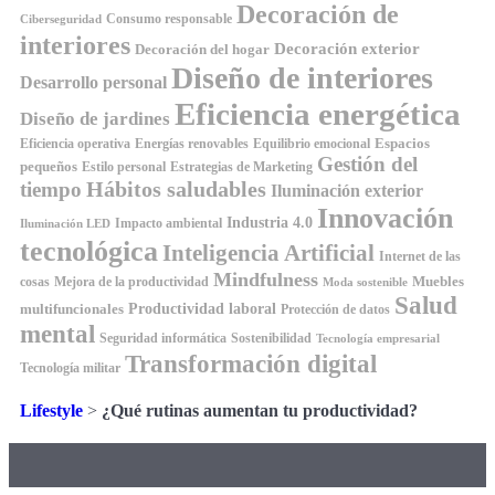
Decoración de
Consumo responsable
Ciberseguridad
interiores
Decoración exterior
Decoración del hogar
Diseño de interiores
Desarrollo personal
Eficiencia energética
Diseño de jardines
Espacios
Equilibrio emocional
Eficiencia operativa
Energías renovables
Gestión del
pequeños
Estilo personal
Estrategias de Marketing
Hábitos saludables
tiempo
Iluminación exterior
Innovación
Industria 4.0
Impacto ambiental
Iluminación LED
tecnológica
Inteligencia Artificial
Internet de las
Mindfulness
Muebles
cosas
Mejora de la productividad
Moda sostenible
Salud
Productividad laboral
multifuncionales
Protección de datos
mental
Seguridad informática
Sostenibilidad
Tecnología empresarial
Transformación digital
Tecnología militar
Lifestyle
>
¿Qué rutinas aumentan tu productividad?