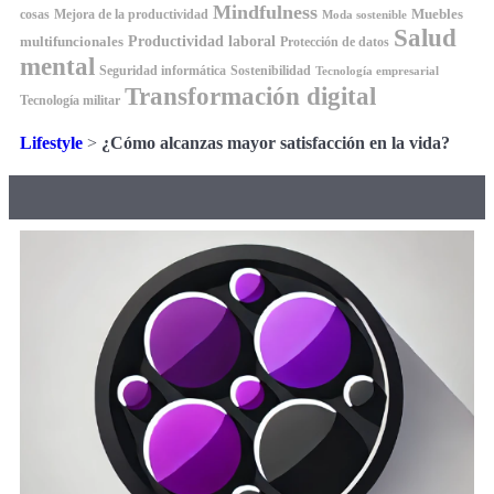
Mindfulness
Muebles
cosas
Mejora de la productividad
Moda sostenible
Salud
Productividad laboral
multifuncionales
Protección de datos
mental
Seguridad informática
Sostenibilidad
Tecnología empresarial
Transformación digital
Tecnología militar
Lifestyle
>
¿Cómo alcanzas mayor satisfacción en la vida?