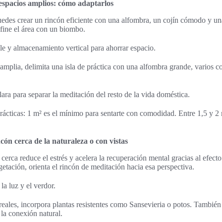
espacios amplios: cómo adaptarlos
des crear un rincón eficiente con una alfombra, un cojín cómodo y una 
efine el área con un biombo.
ble y almacenamiento vertical para ahorrar espacio.
amplia, delimita una isla de práctica con una alfombra grande, varios c
ara para separar la meditación del resto de la vida doméstica.
ácticas: 1 m² es el mínimo para sentarte con comodidad. Entre 1,5 y 2 
ncón cerca de la naturaleza o con vistas
 cerca reduce el estrés y acelera la recuperación mental gracias al efecto 
etación, orienta el rincón de meditación hacia esa perspectiva.
a luz y el verdor.
 reales, incorpora plantas resistentes como Sansevieria o potos. Tambié
 la conexión natural.