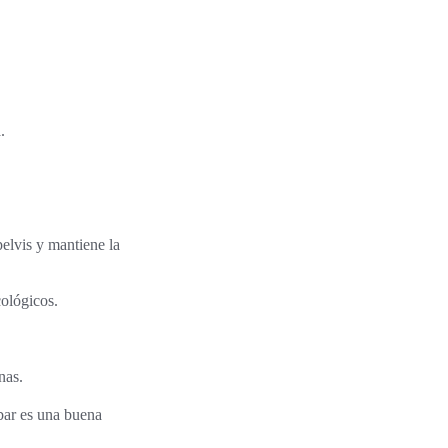
.
pelvis y mantiene la
ológicos.
nas.
bar es una buena