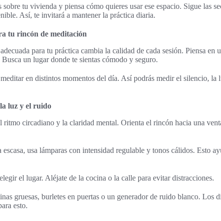
s sobre tu vivienda y piensa cómo quieres usar ese espacio. Sigue las se
ible. Así, te invitará a mantener la práctica diaria.
ara tu rincón de meditación
 adecuada para tu práctica cambia la calidad de cada sesión. Piensa en
. Busca un lugar donde te sientas cómodo y seguro.
meditar en distintos momentos del día. Así podrás medir el silencio, la 
a luz y el ruido
l ritmo circadiano y la claridad mental. Orienta el rincón hacia una ven
a escasa, usa lámparas con intensidad regulable y tonos cálidos. Esto a
legir el lugar. Aléjate de la cocina o la calle para evitar distracciones.
rtinas gruesas, burletes en puertas o un generador de ruido blanco. Los 
ara esto.