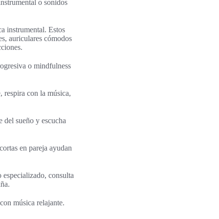
 instrumental o sonidos
a instrumental. Estos
es, auriculares cómodos
cciones.
progresiva o mindfulness
, respira con la música,
ne del sueño y escucha
 cortas en pareja ayudan
o especializado, consulta
aña.
 con música relajante.