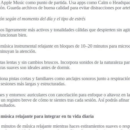
 o Apple Music como punto de partida. Usa apps como Calm o Headspace 
ión. Guarda archivos de buena calidad para evitar distracciones por arte
n según el momento del día y el tipo de estrés
os ligeramente más activos y tonalidades cálidas que despierten sin agit
funcionan bien.
 música instrumental relajante en bloques de 10–20 minutos para microd
minuyan la atención.
stas lentas y sin cambios bruscos. Incorpora sonidos de la naturaleza par
ras suaves son ideales antes de dormir.
iona pistas cortas y familiares como anclajes sonoros junto a respiración
 sesiones más largas y estructuradas.
es y entornos: auriculares con cancelación para enfoque o altavoz en la
 un registro breve de cómo te sientes tras cada sesión. Así podrás afinar 
sultados.
 música relajante para integrar en tu vida diaria
minutos de música relajante mientras haces estiramientos suaves o resp