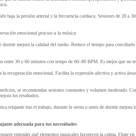
sica.
én baja la presión arterial y la frecuencia cardiaca. Sesiones de 20 a 3
peración emocional gracias a la música
 dormir mejora la calidad del sueño. Reduce el tiempo para conciliarlo
ran entre 30 y 60 minutos con tempo de 60–80 BPM. Es mejor que no ten
 la recuperación emocional. Facilita la expresión afectiva y activa área
eneficios, se recomiendan sesiones constantes y volumen moderado. Co
mejora los resultados.
a relajante tras el trabajo, durante la siesta o antes de dormir mejora la
ajante adecuada para tus necesidades
requiere entender qué elementos musicales favorecen la calma. Fíjate e