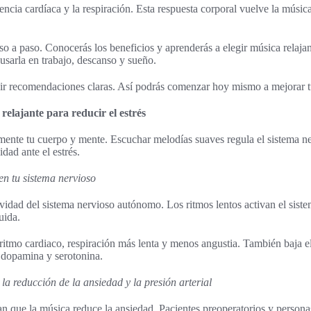
ncia cardíaca y la respiración. Esta respuesta corporal vuelve la música
aso a paso. Conocerás los beneficios y aprenderás a elegir música relaja
 usarla en trabajo, descanso y sueño.
bir recomendaciones claras. Así podrás comenzar hoy mismo a mejorar t
 relajante para reducir el estrés
mente tu cuerpo y mente. Escuchar melodías suaves regula el sistema n
idad ante el estrés.
en tu sistema nervioso
vidad del sistema nervioso autónomo. Los ritmos lentos activan el sist
uida.
l ritmo cardiaco, respiración más lenta y menos angustia. También baja e
dopamina y serotonina.
a reducción de la ansiedad y la presión arterial
 que la música reduce la ansiedad. Pacientes preoperatorios y persona