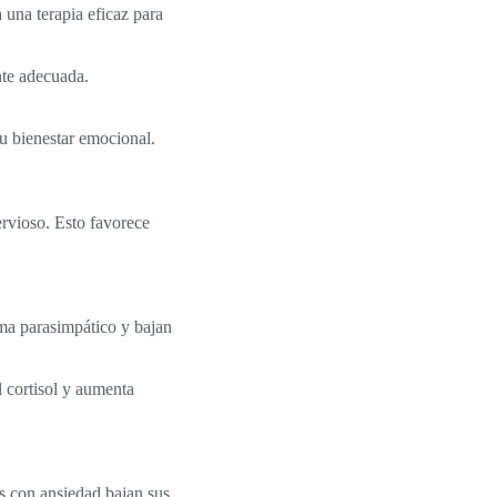
 una terapia eficaz para
nte adecuada.
u bienestar emocional.
ervioso. Esto favorece
ema parasimpático y bajan
l cortisol y aumenta
s con ansiedad bajan sus