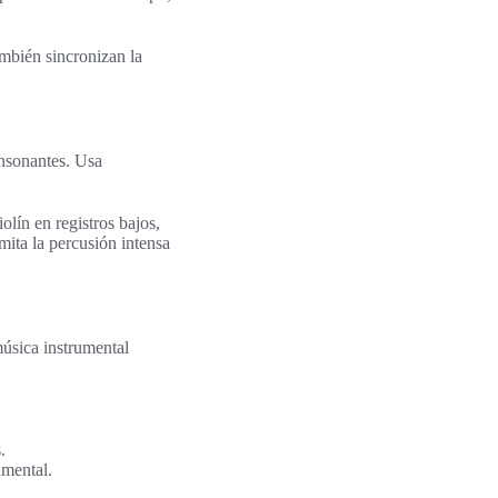
mbién sincronizan la
nsonantes. Usa
lín en registros bajos,
mita la percusión intensa
música instrumental
.
umental.