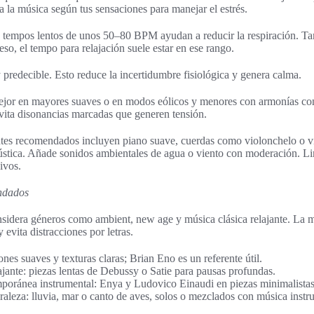
a la música según tus sensaciones para manejar el estrés.
 tempos lentos de unos 50–80 BPM ayudan a reducir la respiración. Ta
eso, el tempo para relajación suele estar en ese rango.
 predecible. Esto reduce la incertidumbre fisiológica y genera calma.
ejor en mayores suaves o en modos eólicos y menores con armonías co
vita disonancias marcadas que generen tensión.
tes recomendados incluyen piano suave, cuerdas como violonchelo o vio
acústica. Añade sonidos ambientales de agua o viento con moderación. Li
ivos.
endados
onsidera géneros como ambient, new age y música clásica relajante. La 
y evita distracciones por letras.
nes suaves y texturas claras; Brian Eno es un referente útil.
ajante: piezas lentas de Debussy o Satie para pausas profundas.
oránea instrumental: Enya y Ludovico Einaudi en piezas minimalistas
raleza: lluvia, mar o canto de aves, solos o mezclados con música instr