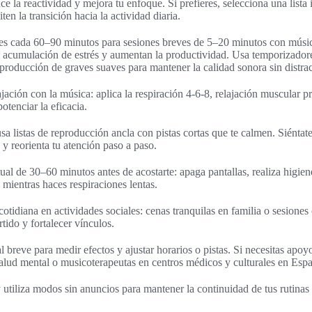
ce la reactividad y mejora tu enfoque. Si prefieres, selecciona una lista
iten la transición hacia la actividad diaria.
es cada 60–90 minutos para sesiones breves de 5–20 minutos con músic
a acumulación de estrés y aumentan la productividad. Usa temporizador
producción de graves suaves para mantener la calidad sonora sin distra
jación con la música: aplica la respiración 4-6-8, relajación muscular 
otenciar la eficacia.
a listas de reproducción ancla con pistas cortas que te calmen. Siéntate
 y reorienta tu atención paso a paso.
tual de 30–60 minutos antes de acostarte: apaga pantallas, realiza higie
 mientras haces respiraciones lentas.
cotidiana en actividades sociales: cenas tranquilas en familia o sesiones
rtido y fortalecer vínculos.
 breve para medir efectos y ajustar horarios o pistas. Si necesitas apoy
salud mental o musicoterapeutas en centros médicos y culturales en Esp
y utiliza modos sin anuncios para mantener la continuidad de tus rutinas