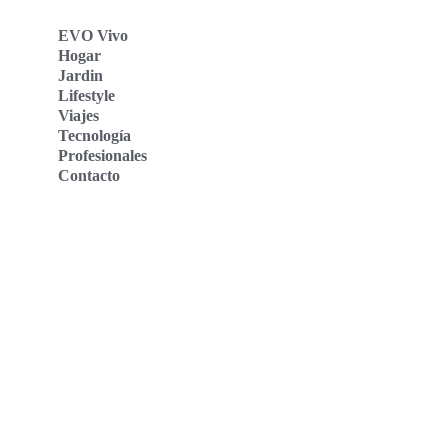
EVO Vivo
Hogar
Jardin
Lifestyle
Viajes
Tecnología
Profesionales
Contacto
Evo Vivo Deutschland
Evo Vivo España
Evo Vivo Nederland
Evo Vivo Schweiz
Nosotros