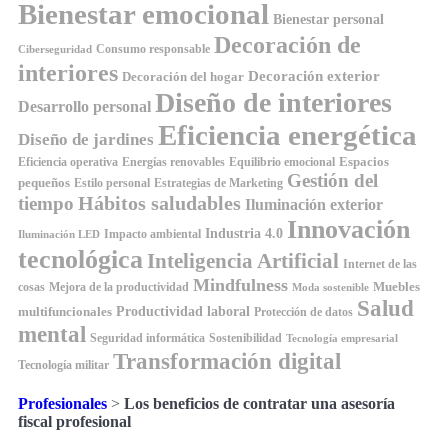
Bienestar emocional
Bienestar personal
Decoración de
Consumo responsable
Ciberseguridad
interiores
Decoración exterior
Decoración del hogar
Diseño de interiores
Desarrollo personal
Eficiencia energética
Diseño de jardines
Espacios
Equilibrio emocional
Eficiencia operativa
Energías renovables
Gestión del
pequeños
Estilo personal
Estrategias de Marketing
Hábitos saludables
tiempo
Iluminación exterior
Innovación
Industria 4.0
Impacto ambiental
Iluminación LED
tecnológica
Inteligencia Artificial
Internet de las
Mindfulness
Muebles
cosas
Mejora de la productividad
Moda sostenible
Salud
Productividad laboral
multifuncionales
Protección de datos
mental
Seguridad informática
Sostenibilidad
Tecnología empresarial
Transformación digital
Tecnología militar
Profesionales
>
Los beneficios de contratar una asesoría
fiscal profesional