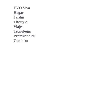
EVO Vivo
Hogar
Jardin
Lifestyle
Viajes
Tecnología
Profesionales
Contacto
Evo Vivo Deutschland
Evo Vivo España
Evo Vivo Nederland
Evo Vivo Schweiz
Nosotros