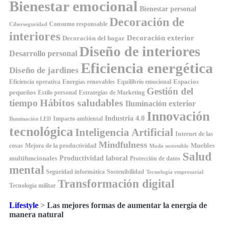
Bienestar emocional
Bienestar personal
Decoración de
Consumo responsable
Ciberseguridad
interiores
Decoración exterior
Decoración del hogar
Diseño de interiores
Desarrollo personal
Eficiencia energética
Diseño de jardines
Espacios
Equilibrio emocional
Eficiencia operativa
Energías renovables
Gestión del
pequeños
Estilo personal
Estrategias de Marketing
Hábitos saludables
tiempo
Iluminación exterior
Innovación
Industria 4.0
Impacto ambiental
Iluminación LED
tecnológica
Inteligencia Artificial
Internet de las
Mindfulness
Muebles
cosas
Mejora de la productividad
Moda sostenible
Salud
Productividad laboral
multifuncionales
Protección de datos
mental
Seguridad informática
Sostenibilidad
Tecnología empresarial
Transformación digital
Tecnología militar
Lifestyle
>
Las mejores formas de aumentar la energía de
manera natural