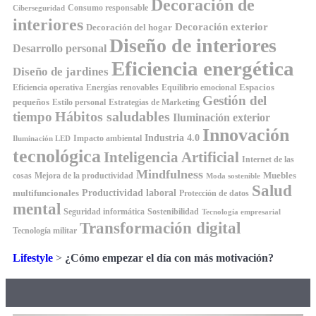
Decoración de
Consumo responsable
Ciberseguridad
interiores
Decoración exterior
Decoración del hogar
Diseño de interiores
Desarrollo personal
Eficiencia energética
Diseño de jardines
Espacios
Equilibrio emocional
Eficiencia operativa
Energías renovables
Gestión del
pequeños
Estilo personal
Estrategias de Marketing
Hábitos saludables
tiempo
Iluminación exterior
Innovación
Industria 4.0
Impacto ambiental
Iluminación LED
tecnológica
Inteligencia Artificial
Internet de las
Mindfulness
Muebles
cosas
Mejora de la productividad
Moda sostenible
Salud
Productividad laboral
multifuncionales
Protección de datos
mental
Seguridad informática
Sostenibilidad
Tecnología empresarial
Transformación digital
Tecnología militar
Lifestyle
>
¿Cómo empezar el día con más motivación?