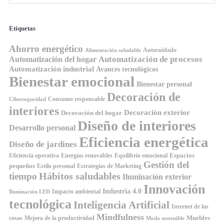
Etiquetas
Ahorro energético
Autocuidado
Alimentación saludable
Automatización de procesos
Automatización del hogar
Automatización industrial
Avances tecnológicos
Bienestar emocional
Bienestar personal
Decoración de
Consumo responsable
Ciberseguridad
interiores
Decoración exterior
Decoración del hogar
Diseño de interiores
Desarrollo personal
Eficiencia energética
Diseño de jardines
Espacios
Equilibrio emocional
Eficiencia operativa
Energías renovables
Gestión del
pequeños
Estilo personal
Estrategias de Marketing
Hábitos saludables
tiempo
Iluminación exterior
Innovación
Industria 4.0
Impacto ambiental
Iluminación LED
tecnológica
Inteligencia Artificial
Internet de las
Mindfulness
Muebles
cosas
Mejora de la productividad
Moda sostenible