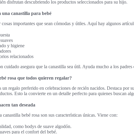
ién disfrutan descubriendo los productos seleccionados para su hijo.
n una canastilla para bebé
r cosas importantes que sean cómodas y útiles. Aquí hay algunos artícu
uesta
 suaves
ado y higiene
adores
orios relacionados
on cuidado asegura que la canastilla sea útil. Ayuda mucho a los padres 
bebé rosa que todos quieren regalar?
es un regalo preferido en celebraciones de recién nacidos. Destaca por s
ductos. Esto la convierte en un detalle perfecto para quienes buscan alg
 hacen tan deseada
 canastilla bebé rosa son sus características únicas. Viene con:
 calidad, como bodys de suave algodón.
uaves para el confort del bebé.