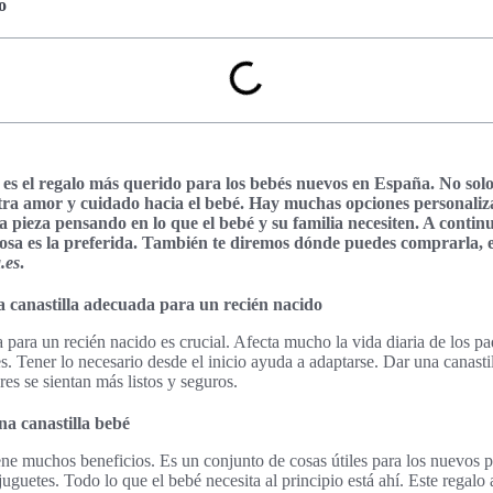
o
 es el regalo más querido para los bebés nuevos en España. No solo
a amor y cuidado hacia el bebé. Hay muchas opciones personaliza
a pieza pensando en lo que el bebé y su familia necesiten. A conti
 rosa es la preferida. También te diremos dónde puedes comprarla, 
.es
.
la canastilla adecuada para un recién nacido
a para un recién nacido es crucial. Afecta mucho la vida diaria de los p
. Tener lo necesario desde el inicio ayuda a adaptarse. Dar una canastil
es se sientan más listos y seguros.
na canastilla bebé
iene muchos beneficios. Es un conjunto de cosas útiles para los nuevos p
uguetes. Todo lo que el bebé necesita al principio está ahí. Este regalo