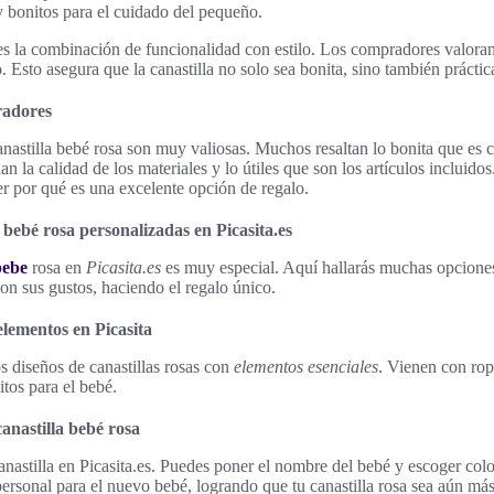
y bonitos para el cuidado del pequeño.
es la combinación de funcionalidad con estilo. Los compradores valora
Esto asegura que la canastilla no solo sea bonita, sino también práctic
radores
anastilla bebé rosa son muy valiosas. Muchos resaltan lo bonita que es
n la calidad de los materiales y lo útiles que son los artículos incluido
r por qué es una excelente opción de regalo.
 bebé rosa personalizadas en Picasita.es
bebe
rosa en
Picasita.es
es muy especial. Aquí hallarás muchas opcione
con sus gustos, haciendo el regalo único.
elementos en Picasita
os diseños de canastillas rosas con
elementos esenciales
. Vienen con rop
itos para el bebé.
anastilla bebé rosa
canastilla en Picasita.es. Puedes poner el nombre del bebé y escoger color
personal para el nuevo bebé, logrando que tu canastilla rosa sea aún más