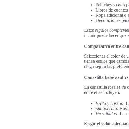
Peluches suaves pa
Libros de cuentos 
Ropa adicional o a
Decoraciones para 
Estos
regalos complemen
incluir puede hacer que 
Comparativa entre canas
Seleccionar el color de u
tienen estilos que cambia
elegir según las preferen
Canastilla bebé azul vs
La canastilla rosa se ve 
entre ellas incluyen:
Estilo y Diseño:
La
Simbolismo:
Rosa 
Versatilidad:
La ca
Elegir el color adecuad