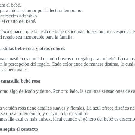
ra el bebé.
para iniciar el amor por la lectura temprano.
ccesorios adorables.
el cuarto del bebé.
tarios
hacen que la cesta de bebé recién nacido sea aún más especial.
el regalo sea memorable para la familia.
tillas bebé rosa y otros colores
na canastilla es crucial cuando buscas un regalo para un bebé. La canast
n la percepción del regalo. Cada color atrae de manera distinta, lo cual
cias personales.
 canastilla bebé rosa
como algo delicado y tierno. Por otro lado, la azul trae sensaciones de c
 versión rosa tiene detalles suaves y florales. La azul ofrece diseños ne
se une a lo femenino, y el azul, a lo masculino.
nastilla azul es más unisex, ideal cuando el género del bebé es descono
o según el contexto