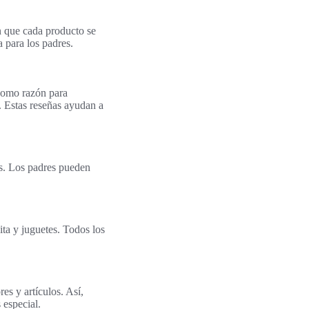
n que cada producto se
a para los padres.
 como razón para
s. Estas reseñas ayudan a
s. Los padres pueden
ita y juguetes. Todos los
es y artículos. Así,
 especial.