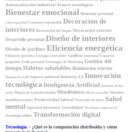
Automatización industrial
Avances tecnológicos
Bienestar emocional
Bienestar personal
Decoración de
Consumo responsable
Ciberseguridad
interiores
Decoración exterior
Decoración del hogar
Diseño de interiores
Desarrollo personal
Eficiencia energética
Diseño de jardines
Espacios
Equilibrio emocional
Eficiencia operativa
Energías renovables
Gestión del
pequeños
Estilo personal
Estrategias de Marketing
Hábitos saludables
tiempo
Iluminación exterior
Innovación
Industria 4.0
Impacto ambiental
Iluminación LED
tecnológica
Inteligencia Artificial
Internet de las
Mindfulness
Muebles
cosas
Mejora de la productividad
Moda sostenible
Salud
Productividad laboral
multifuncionales
Protección de datos
mental
Seguridad informática
Sostenibilidad
Tecnología empresarial
Transformación digital
Tecnología militar
Tecnología
>
¿Qué es la computación distribuida y cómo