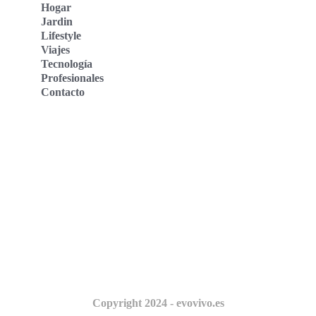
Hogar
Jardin
Lifestyle
Viajes
Tecnología
Profesionales
Contacto
Evo Vivo Deutschland
Evo Vivo España
Evo Vivo Nederland
Evo Vivo Schweiz
Nosotros
Copyright 2024 - evovivo.es