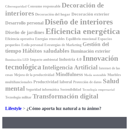
Decoración de
Consumo responsable
Ciberseguridad
interiores
Decoración exterior
Decoración del hogar
Diseño de interiores
Desarrollo personal
Eficiencia energética
Diseño de jardines
Espacios
Equilibrio emocional
Eficiencia operativa
Energías renovables
Gestión del
pequeños
Estilo personal
Estrategias de Marketing
Hábitos saludables
tiempo
Iluminación exterior
Innovación
Industria 4.0
Impacto ambiental
Iluminación LED
tecnológica
Inteligencia Artificial
Internet de las
Mindfulness
Muebles
cosas
Mejora de la productividad
Moda sostenible
Salud
Productividad laboral
multifuncionales
Protección de datos
mental
Seguridad informática
Sostenibilidad
Tecnología empresarial
Transformación digital
Tecnología militar
Lifestyle
>
¿Cómo aporta luz natural a tu ánimo?