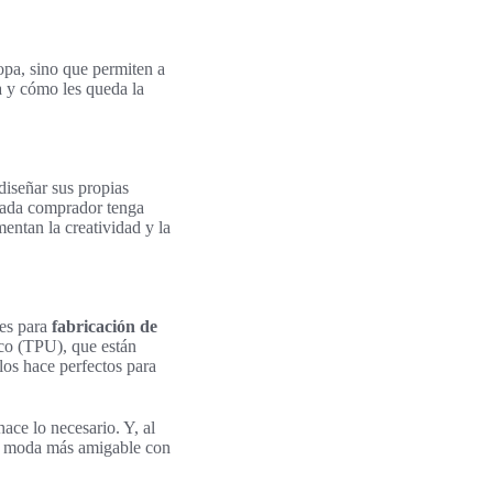
pa, sino que permiten a
ma y cómo les queda la
iseñar sus propias
 cada comprador tenga
entan la creatividad y la
les para
fabricación de
ico (TPU), que están
los hace perfectos para
ace lo necesario. Y, al
la moda más amigable con