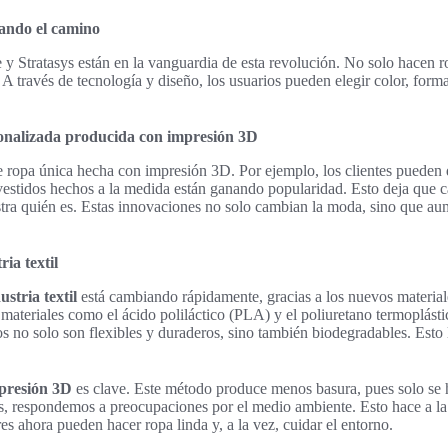
rando el camino
Stratasys están en la vanguardia de esta revolución. No solo hacen ro
. A través de tecnología y diseño, los usuarios pueden elegir color, for
onalizada producida con impresión 3D
ropa única hecha con impresión 3D. Por ejemplo, los clientes pueden d
 vestidos hechos a la medida están ganando popularidad. Esto deja que
ra quién es. Estas innovaciones no solo cambian la moda, sino que aum
ia textil
stria textil
está cambiando rápidamente, gracias a los nuevos materia
 materiales como el ácido poliláctico (PLA) y el poliuretano termoplást
 no solo son flexibles y duraderos, sino también biodegradables. Esto 
mpresión 3D
es clave. Este método produce menos basura, pues solo se h
dos, respondemos a preocupaciones por el medio ambiente. Esto hace a 
es ahora pueden hacer ropa linda y, a la vez, cuidar el entorno.