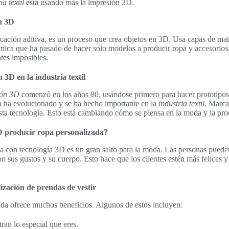
ia textil
está usando más la impresión 3D.
n 3D
cación aditiva, es un proceso que crea objetos en 3D. Usa capas de mate
écnica que ha pasado de hacer solo modelos a producir ropa y accesorios.
ntes imposibles.
 3D en la industria textil
ión 3D
comenzó en los años 80, usándose primero para hacer prototipo
ía ha evolucionado y se ha hecho importante en la
industria textil
. Marc
ta tecnología. Esto está cambiando cómo se piensa en la moda y la pro
D producir ropa personalizada?
ca con tecnología 3D es un gran salto para la moda. Las personas pued
 sus gustos y su cuerpo. Esto hace que los clientes estén más felices y 
ización de prendas de vestir
da ofrece muchos beneficios. Algunos de estos incluyen:
an lo especial que eres.