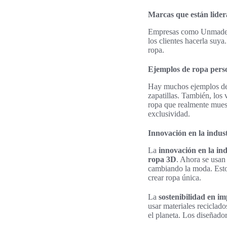
Marcas que están lide
Empresas como Unmade y 
los clientes hacerla suya
ropa.
Ejemplos de ropa pers
Hay muchos ejemplos de 
zapatillas. También, los
ropa que realmente muest
exclusividad.
Innovación en la industr
La
innovación en la indu
ropa 3D
. Ahora se usan
cambiando la moda. Estos
crear ropa única.
La
sostenibilidad en i
usar materiales recicla
el planeta. Los diseñador