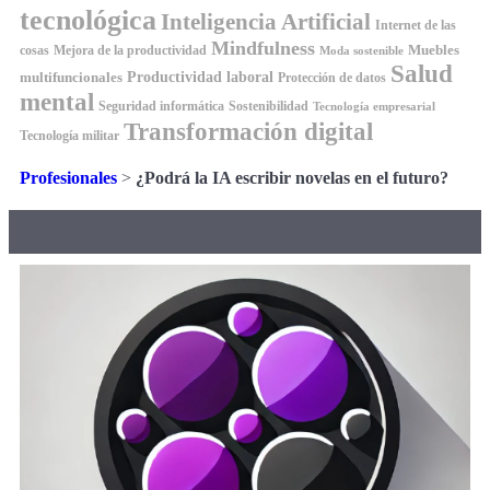
tecnológica
Inteligencia Artificial
Internet de las
Mindfulness
Muebles
cosas
Mejora de la productividad
Moda sostenible
Salud
Productividad laboral
multifuncionales
Protección de datos
mental
Seguridad informática
Sostenibilidad
Tecnología empresarial
Transformación digital
Tecnología militar
Profesionales
>
¿Podrá la IA escribir novelas en el futuro?