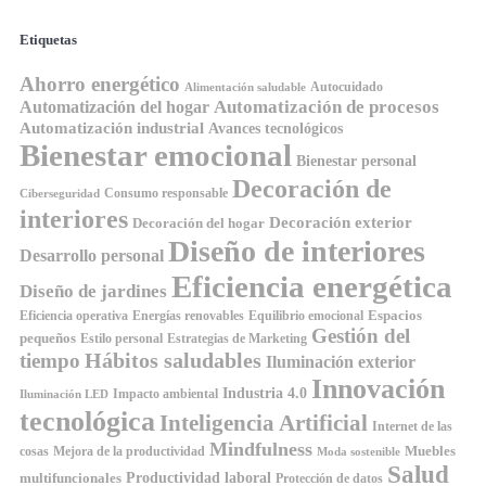
Etiquetas
Ahorro energético
Autocuidado
Alimentación saludable
Automatización de procesos
Automatización del hogar
Automatización industrial
Avances tecnológicos
Bienestar emocional
Bienestar personal
Decoración de
Consumo responsable
Ciberseguridad
interiores
Decoración exterior
Decoración del hogar
Diseño de interiores
Desarrollo personal
Eficiencia energética
Diseño de jardines
Espacios
Equilibrio emocional
Eficiencia operativa
Energías renovables
Gestión del
pequeños
Estilo personal
Estrategias de Marketing
Hábitos saludables
tiempo
Iluminación exterior
Innovación
Industria 4.0
Impacto ambiental
Iluminación LED
tecnológica
Inteligencia Artificial
Internet de las
Mindfulness
Muebles
cosas
Mejora de la productividad
Moda sostenible
Salud
Productividad laboral
multifuncionales
Protección de datos