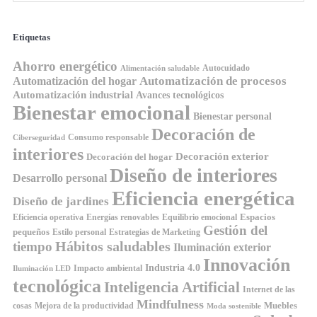
Etiquetas
Ahorro energético
Autocuidado
Alimentación saludable
Automatización de procesos
Automatización del hogar
Automatización industrial
Avances tecnológicos
Bienestar emocional
Bienestar personal
Decoración de
Consumo responsable
Ciberseguridad
interiores
Decoración exterior
Decoración del hogar
Diseño de interiores
Desarrollo personal
Eficiencia energética
Diseño de jardines
Espacios
Equilibrio emocional
Eficiencia operativa
Energías renovables
Gestión del
pequeños
Estilo personal
Estrategias de Marketing
Hábitos saludables
tiempo
Iluminación exterior
Innovación
Industria 4.0
Impacto ambiental
Iluminación LED
tecnológica
Inteligencia Artificial
Internet de las
Mindfulness
Muebles
cosas
Mejora de la productividad
Moda sostenible