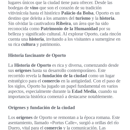
lugares únicos que la ciudad tiene para ofrecer. Desde las
bodegas de
vino
que son el corazón de su tradición
vitivinícola hasta el histórico
Palácio da Bolsa
, Oporto es un
destino que deleita a los amantes del
turismo
y la
historia
.
Sin olvidar la cautivadora
Ribeira
, un área que ha sido
reconocida como
Patrimonio de la Humanidad
por su
belleza y significado cultural. Al explorar Oporto, cada rincón
cuenta una
historia
, invitando a los visitantes a sumergirse en
su rica
cultura
y patrimonio.
Historia fascinante de Oporto
La
Historia de Oporto
es rica y diversa, comenzando desde
sus
orígenes
hasta su desarrollo contemporáneo. Este
recorrido revela la
fundación de la ciudad
como un lugar
estratégico para el
comercio
en la antigüedad. Con el paso de
los siglos, Oporto ha jugado un papel fundamental en varios
aspectos, especialmente durante la
Edad Media
, cuando su
importancia histórica comenzó a destacarse notablemente.
Orígenes y fundación de la ciudad
Los
orígenes
de Oporto se remontan a la época romana. Este
asentamiento, llamado «Portus Calle», surgió a orillas del río
Duero, vital para el
comercio
y la comunicación. Las