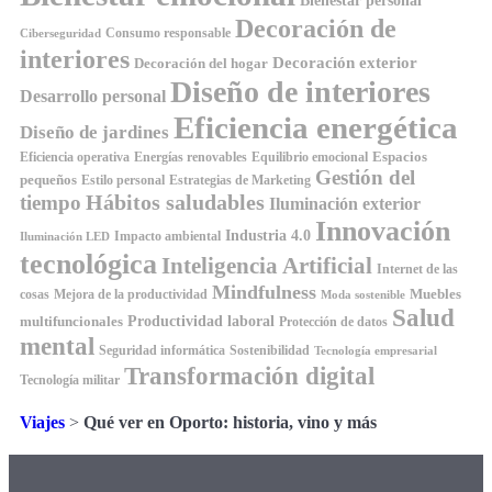
Bienestar personal
Decoración de
Consumo responsable
Ciberseguridad
interiores
Decoración exterior
Decoración del hogar
Diseño de interiores
Desarrollo personal
Eficiencia energética
Diseño de jardines
Espacios
Equilibrio emocional
Eficiencia operativa
Energías renovables
Gestión del
pequeños
Estilo personal
Estrategias de Marketing
Hábitos saludables
tiempo
Iluminación exterior
Innovación
Industria 4.0
Impacto ambiental
Iluminación LED
tecnológica
Inteligencia Artificial
Internet de las
Mindfulness
Muebles
cosas
Mejora de la productividad
Moda sostenible
Salud
Productividad laboral
multifuncionales
Protección de datos
mental
Seguridad informática
Sostenibilidad
Tecnología empresarial
Transformación digital
Tecnología militar
Viajes
>
Qué ver en Oporto: historia, vino y más