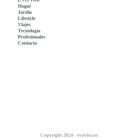
Hogar
Jardin
Lifestyle
Viajes
Tecnología
Profesionales
Contacto
Evo Vivo Deutschland
Evo Vivo España
Evo Vivo Nederland
Evo Vivo Schweiz
Nosotros
Copyright 2024 - evovivo.es