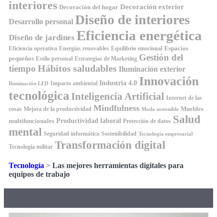
interiores
Decoración exterior
Decoración del hogar
Diseño de interiores
Desarrollo personal
Eficiencia energética
Diseño de jardines
Espacios
Equilibrio emocional
Eficiencia operativa
Energías renovables
Gestión del
pequeños
Estilo personal
Estrategias de Marketing
Hábitos saludables
tiempo
Iluminación exterior
Innovación
Industria 4.0
Impacto ambiental
Iluminación LED
tecnológica
Inteligencia Artificial
Internet de las
Mindfulness
Muebles
cosas
Mejora de la productividad
Moda sostenible
Salud
Productividad laboral
multifuncionales
Protección de datos
mental
Seguridad informática
Sostenibilidad
Tecnología empresarial
Transformación digital
Tecnología militar
Tecnología
>
Las mejores herramientas digitales para
equipos de trabajo