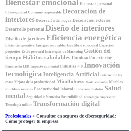
Bienestar emocional
Bienestar personal
Decoración de
Consumo responsable
Ciberseguridad
interiores
Decoración exterior
Decoración del hogar
Diseño de interiores
Desarrollo personal
Eficiencia energética
Diseño de jardines
Espacios
Equilibrio emocional
Eficiencia operativa
Energías renovables
Gestión del
pequeños
Estilo personal
Estrategias de Marketing
Hábitos saludables
tiempo
Iluminación exterior
Innovación
Industria 4.0
Impacto ambiental
Iluminación LED
tecnológica
Inteligencia Artificial
Internet de las
Mindfulness
Muebles
cosas
Mejora de la productividad
Moda sostenible
Salud
Productividad laboral
multifuncionales
Protección de datos
mental
Seguridad informática
Sostenibilidad
Tecnología empresarial
Transformación digital
Tecnología militar
Profesionales
>
Consultor en seguros de ciberseguridad:
Cómo proteger tu empresa