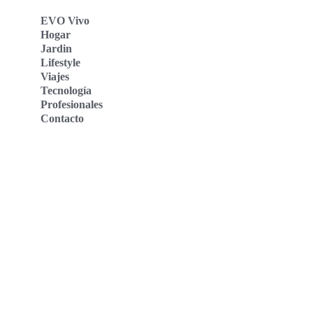
EVO Vivo
Hogar
Jardin
Lifestyle
Viajes
Tecnología
Profesionales
Contacto
Evo Vivo Deutschland
Evo Vivo España
Evo Vivo Nederland
Evo Vivo Schweiz
Nosotros