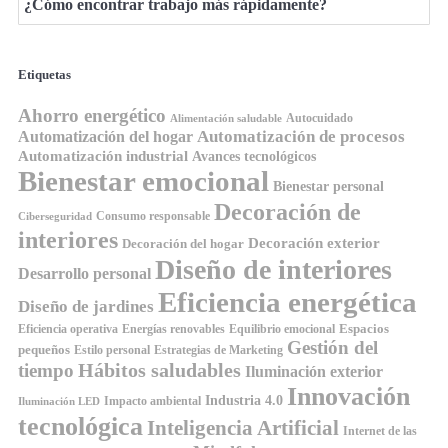
¿Cómo encontrar trabajo más rápidamente?
Etiquetas
Ahorro energético
Autocuidado
Alimentación saludable
Automatización de procesos
Automatización del hogar
Automatización industrial
Avances tecnológicos
Bienestar emocional
Bienestar personal
Decoración de
Consumo responsable
Ciberseguridad
interiores
Decoración exterior
Decoración del hogar
Diseño de interiores
Desarrollo personal
Eficiencia energética
Diseño de jardines
Espacios
Equilibrio emocional
Eficiencia operativa
Energías renovables
Gestión del
pequeños
Estilo personal
Estrategias de Marketing
Hábitos saludables
tiempo
Iluminación exterior
Innovación
Industria 4.0
Impacto ambiental
Iluminación LED
tecnológica
Inteligencia Artificial
Internet de las