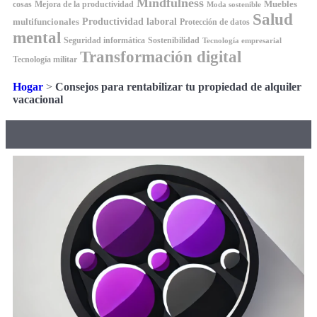
Mindfulness
Muebles
cosas
Mejora de la productividad
Moda sostenible
Salud
Productividad laboral
multifuncionales
Protección de datos
mental
Seguridad informática
Sostenibilidad
Tecnología empresarial
Transformación digital
Tecnología militar
Hogar
>
Consejos para rentabilizar tu propiedad de alquiler
vacacional