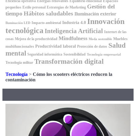
Espacios
Equilibrio emocional
Eficiencia operativa
Energías renovables
Gestión del
pequeños
Estilo personal
Estrategias de Marketing
Hábitos saludables
tiempo
Iluminación exterior
Innovación
Industria 4.0
Impacto ambiental
Iluminación LED
tecnológica
Inteligencia Artificial
Internet de las
Mindfulness
Muebles
cosas
Mejora de la productividad
Moda sostenible
Salud
Productividad laboral
multifuncionales
Protección de datos
mental
Seguridad informática
Sostenibilidad
Tecnología empresarial
Transformación digital
Tecnología militar
Tecnología
>
Cómo los scooters eléctricos reducen la
contaminación