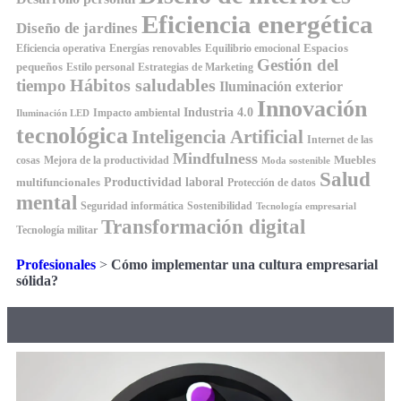
Eficiencia energética
Diseño de jardines
Espacios
Equilibrio emocional
Eficiencia operativa
Energías renovables
Gestión del
pequeños
Estilo personal
Estrategias de Marketing
Hábitos saludables
tiempo
Iluminación exterior
Innovación
Industria 4.0
Impacto ambiental
Iluminación LED
tecnológica
Inteligencia Artificial
Internet de las
Mindfulness
Muebles
cosas
Mejora de la productividad
Moda sostenible
Salud
Productividad laboral
multifuncionales
Protección de datos
mental
Seguridad informática
Sostenibilidad
Tecnología empresarial
Transformación digital
Tecnología militar
Profesionales
>
Cómo implementar una cultura empresarial
sólida?