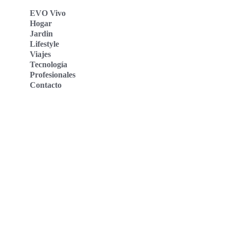
EVO Vivo
Hogar
Jardin
Lifestyle
Viajes
Tecnología
Profesionales
Contacto
Evo Vivo Deutschland
Evo Vivo España
Evo Vivo Nederland
Evo Vivo Schweiz
Nosotros