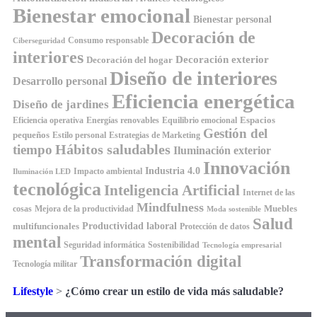
Bienestar emocional
Bienestar personal
Decoración de
Consumo responsable
Ciberseguridad
interiores
Decoración exterior
Decoración del hogar
Diseño de interiores
Desarrollo personal
Eficiencia energética
Diseño de jardines
Espacios
Equilibrio emocional
Eficiencia operativa
Energías renovables
Gestión del
pequeños
Estilo personal
Estrategias de Marketing
Hábitos saludables
tiempo
Iluminación exterior
Innovación
Industria 4.0
Impacto ambiental
Iluminación LED
tecnológica
Inteligencia Artificial
Internet de las
Mindfulness
Muebles
cosas
Mejora de la productividad
Moda sostenible
Salud
Productividad laboral
multifuncionales
Protección de datos
mental
Seguridad informática
Sostenibilidad
Tecnología empresarial
Transformación digital
Tecnología militar
Lifestyle
>
¿Cómo crear un estilo de vida más saludable?