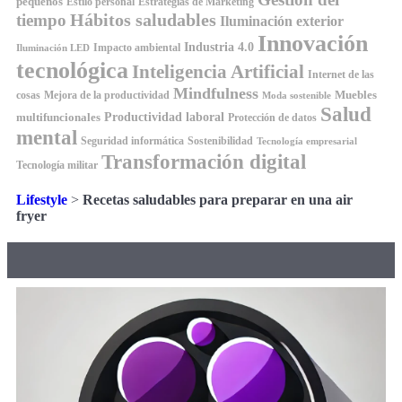
pequeños
Estilo personal
Estrategias de Marketing
Hábitos saludables
tiempo
Iluminación exterior
Innovación
Industria 4.0
Impacto ambiental
Iluminación LED
tecnológica
Inteligencia Artificial
Internet de las
Mindfulness
Muebles
cosas
Mejora de la productividad
Moda sostenible
Salud
Productividad laboral
multifuncionales
Protección de datos
mental
Seguridad informática
Sostenibilidad
Tecnología empresarial
Transformación digital
Tecnología militar
Lifestyle
>
Recetas saludables para preparar en una air
fryer