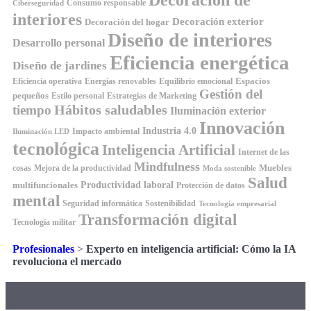
Consumo responsable
Ciberseguridad
interiores
Decoración exterior
Decoración del hogar
Diseño de interiores
Desarrollo personal
Eficiencia energética
Diseño de jardines
Espacios
Equilibrio emocional
Eficiencia operativa
Energías renovables
Gestión del
pequeños
Estilo personal
Estrategias de Marketing
Hábitos saludables
tiempo
Iluminación exterior
Innovación
Industria 4.0
Impacto ambiental
Iluminación LED
tecnológica
Inteligencia Artificial
Internet de las
Mindfulness
Muebles
cosas
Mejora de la productividad
Moda sostenible
Salud
Productividad laboral
multifuncionales
Protección de datos
mental
Seguridad informática
Sostenibilidad
Tecnología empresarial
Transformación digital
Tecnología militar
Profesionales
>
Experto en inteligencia artificial: Cómo la IA
revoluciona el mercado