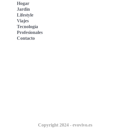
Hogar
Jardin
Lifestyle
Viajes
Tecnología
Profesionales
Contacto
Evo Vivo Deutschland
Evo Vivo España
Evo Vivo Nederland
Evo Vivo Schweiz
Nosotros
Copyright 2024 - evovivo.es