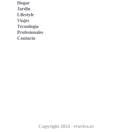
Hogar
Jardin
Lifestyle
Viajes
Tecnología
Profesionales
Contacto
Evo Vivo Deutschland
Evo Vivo España
Evo Vivo Nederland
Evo Vivo Schweiz
Nosotros
Copyright 2024 - evovivo.es