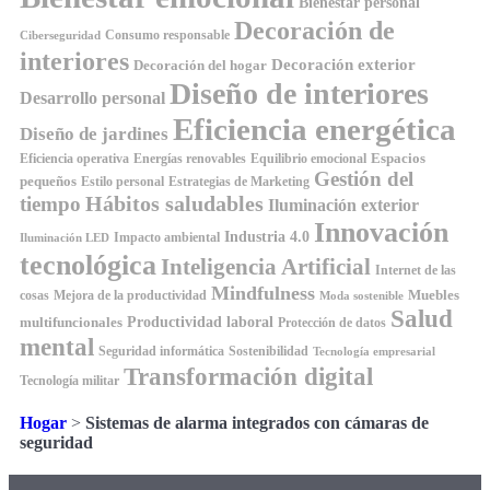
Bienestar personal
Decoración de
Consumo responsable
Ciberseguridad
interiores
Decoración exterior
Decoración del hogar
Diseño de interiores
Desarrollo personal
Eficiencia energética
Diseño de jardines
Espacios
Equilibrio emocional
Eficiencia operativa
Energías renovables
Gestión del
pequeños
Estilo personal
Estrategias de Marketing
Hábitos saludables
tiempo
Iluminación exterior
Innovación
Industria 4.0
Impacto ambiental
Iluminación LED
tecnológica
Inteligencia Artificial
Internet de las
Mindfulness
Muebles
cosas
Mejora de la productividad
Moda sostenible
Salud
Productividad laboral
multifuncionales
Protección de datos
mental
Seguridad informática
Sostenibilidad
Tecnología empresarial
Transformación digital
Tecnología militar
Hogar
>
Sistemas de alarma integrados con cámaras de
seguridad