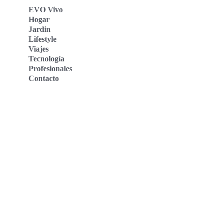
EVO Vivo
Hogar
Jardin
Lifestyle
Viajes
Tecnología
Profesionales
Contacto
Evo Vivo Deutschland
Evo Vivo España
Evo Vivo Nederland
Evo Vivo Schweiz
Nosotros