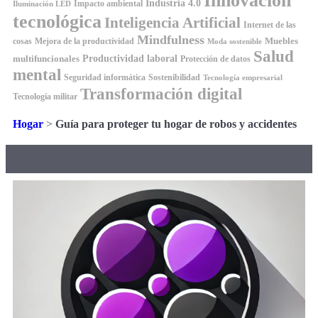
Innovación
Industria 4.0
Impacto ambiental
Iluminación LED
tecnológica
Inteligencia Artificial
Internet de las
Mindfulness
Muebles
cosas
Mejora de la productividad
Moda sostenible
Salud
Productividad laboral
multifuncionales
Protección de datos
mental
Seguridad informática
Sostenibilidad
Tecnología empresarial
Transformación digital
Tecnología militar
Hogar
>
Guía para proteger tu hogar de robos y accidentes