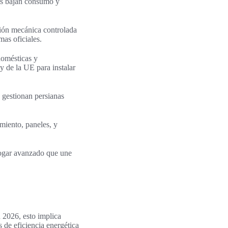
cos bajan consumo y
ción mecánica controlada
mas oficiales.
domésticas y
y de la UE para instalar
 gestionan persianas
amiento, paneles, y
 hogar avanzado que une
 2026, esto implica
 de eficiencia energética