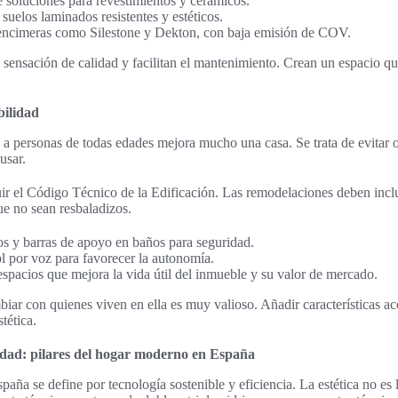
 soluciones para revestimientos y cerámicos.
suelos laminados resistentes y estéticos.
encimeras como Silestone y Dekton, con baja emisión de COV.
 sensación de calidad y facilitan el mantenimiento. Crean un espacio que
bilidad
a personas de todas edades mejora mucho una casa. Se trata de evitar o
usar.
uir el Código Técnico de la Edificación. Las remodelaciones deben incl
ue no sean resbaladizos.
os y barras de apoyo en baños para seguridad.
l por voz para favorecer la autonomía.
spacios que mejora la vida útil del inmueble y su valor de mercado.
ar con quienes viven en ella es muy valioso. Añadir características ac
stética.
lidad: pilares del hogar moderno en España
ña se define por tecnología sostenible y eficiencia. La estética no es 