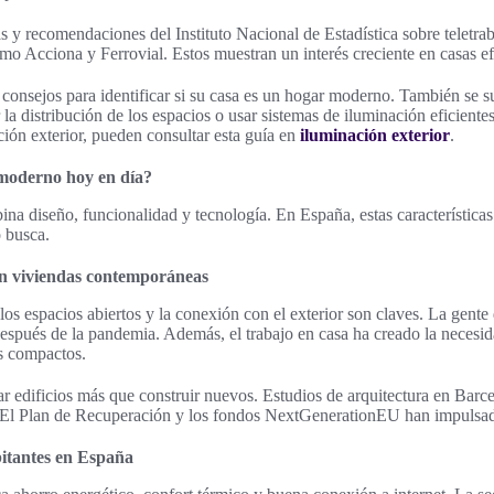
s y recomendaciones del Instituto Nacional de Estadística sobre teletra
o Acciona y Ferrovial. Estos muestran un interés creciente en casas efi
 consejos para identificar si su casa es un hogar moderno. También se 
a distribución de los espacios o usar sistemas de iluminación eficientes
ión exterior, pueden consultar esta guía en
iluminación exterior
.
moderno hoy en día?
 diseño, funcionalidad y tecnología. En España, estas características
o busca.
en viviendas contemporáneas
os espacios abiertos y la conexión con el exterior son claves. La gente
después de la pandemia. Además, el trabajo en casa ha creado la necesid
s compactos.
tar edificios más que construir nuevos. Estudios de arquitectura en Bar
a. El Plan de Recuperación y los fondos NextGenerationEU han impulsad
bitantes en España