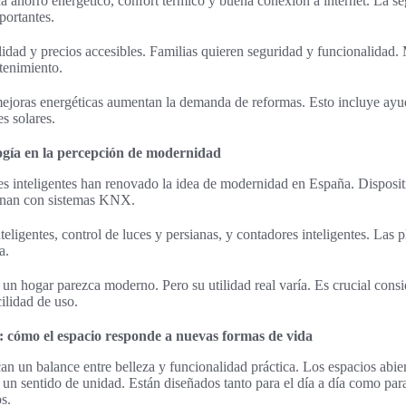
 ahorro energético, confort térmico y buena conexión a internet. La se
portantes.
ilidad y precios accesibles. Familias quieren seguridad y funcionalidad.
tenimiento.
ejoras energéticas aumentan la demanda de reformas. Esto incluye ayu
s solares.
ogía en la percepción de modernidad
es inteligentes han renovado la idea de modernidad en España. Disposi
nan con sistemas KNX.
nteligentes, control de luces y persianas, y contadores inteligentes. Las 
a.
un hogar parezca moderno. Pero su utilidad real varía. Es crucial consi
cilidad de uso.
: cómo el espacio responde a nuevas formas de vida
n un balance entre belleza y funcionalidad práctica. Los espacios abie
un sentido de unidad. Están diseñados tanto para el día a día como par
os.