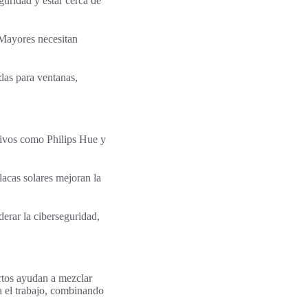
guridad y estar cerca de
 Mayores necesitan
das para ventanas,
tivos como Philips Hue y
placas solares mejoran la
derar la ciberseguridad,
rtos ayudan a mezclar
a el trabajo, combinando