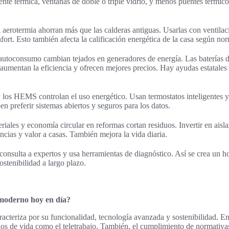
nte térmica, ventanas de doble o triple vidrio, y menos puentes térmi
 aerotermia ahorran más que las calderas antiguas. Usarlas con ventila
nfort. Esto también afecta la calificación energética de la casa según nor
 autoconsumo cambian tejados en generadores de energía. Las baterías 
umentan la eficiencia y ofrecen mejores precios. Hay ayudas estatales 
 los HEMS controlan el uso energético. Usan termostatos inteligentes y
n preferir sistemas abiertos y seguros para los datos.
riales y economía circular en reformas cortan residuos. Invertir en aisl
cias y valor a casas. También mejora la vida diaria.
, consulta a expertos y usa herramientas de diagnóstico. Así se crea un
ostenibilidad a largo plazo.
moderno hoy en día?
cteriza por su funcionalidad, tecnología avanzada y sostenibilidad. En
los de vida como el teletrabajo. También, el cumplimiento de normativas