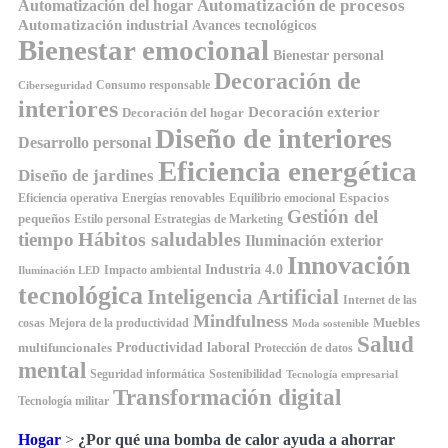
Automatización de procesos
Automatización del hogar
Automatización industrial
Avances tecnológicos
Bienestar emocional
Bienestar personal
Decoración de
Consumo responsable
Ciberseguridad
interiores
Decoración exterior
Decoración del hogar
Diseño de interiores
Desarrollo personal
Eficiencia energética
Diseño de jardines
Espacios
Equilibrio emocional
Eficiencia operativa
Energías renovables
Gestión del
pequeños
Estilo personal
Estrategias de Marketing
Hábitos saludables
tiempo
Iluminación exterior
Innovación
Industria 4.0
Impacto ambiental
Iluminación LED
tecnológica
Inteligencia Artificial
Internet de las
Mindfulness
Muebles
cosas
Mejora de la productividad
Moda sostenible
Salud
Productividad laboral
multifuncionales
Protección de datos
mental
Seguridad informática
Sostenibilidad
Tecnología empresarial
Transformación digital
Tecnología militar
Hogar
>
¿Por qué una bomba de calor ayuda a ahorrar