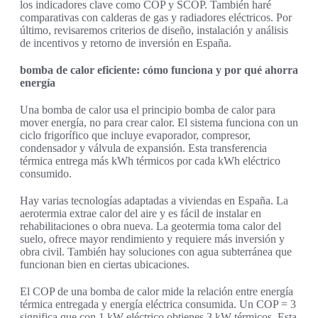
los indicadores clave como COP y SCOP. También haré
comparativas con calderas de gas y radiadores eléctricos. Por
último, revisaremos criterios de diseño, instalación y análisis
de incentivos y retorno de inversión en España.
bomba de calor eficiente: cómo funciona y por qué ahorra
energía
Una bomba de calor usa el principio bomba de calor para
mover energía, no para crear calor. El sistema funciona con un
ciclo frigorífico que incluye evaporador, compresor,
condensador y válvula de expansión. Esta transferencia
térmica entrega más kWh térmicos por cada kWh eléctrico
consumido.
Hay varias tecnologías adaptadas a viviendas en España. La
aerotermia extrae calor del aire y es fácil de instalar en
rehabilitaciones o obra nueva. La geotermia toma calor del
suelo, ofrece mayor rendimiento y requiere más inversión y
obra civil. También hay soluciones con agua subterránea que
funcionan bien en ciertas ubicaciones.
El COP de una bomba de calor mide la relación entre energía
térmica entregada y energía eléctrica consumida. Un COP = 3
significa que con 1 kW eléctrico obtienes 3 kW térmicos. Esta