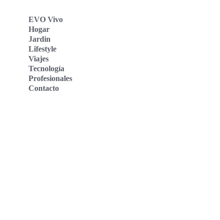
EVO Vivo
Hogar
Jardin
Lifestyle
Viajes
Tecnología
Profesionales
Contacto
Evo Vivo Deutschland
Evo Vivo España
Evo Vivo Nederland
Evo Vivo Schweiz
Nosotros