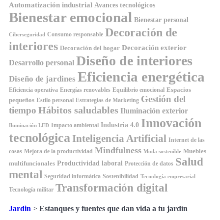
Automatización industrial
Avances tecnológicos
Bienestar emocional
Bienestar personal
Decoración de
Consumo responsable
Ciberseguridad
interiores
Decoración exterior
Decoración del hogar
Diseño de interiores
Desarrollo personal
Eficiencia energética
Diseño de jardines
Espacios
Equilibrio emocional
Eficiencia operativa
Energías renovables
Gestión del
pequeños
Estilo personal
Estrategias de Marketing
Hábitos saludables
tiempo
Iluminación exterior
Innovación
Industria 4.0
Impacto ambiental
Iluminación LED
tecnológica
Inteligencia Artificial
Internet de las
Mindfulness
Muebles
cosas
Mejora de la productividad
Moda sostenible
Salud
Productividad laboral
multifuncionales
Protección de datos
mental
Seguridad informática
Sostenibilidad
Tecnología empresarial
Transformación digital
Tecnología militar
Jardin
>
Estanques y fuentes que dan vida a tu jardín