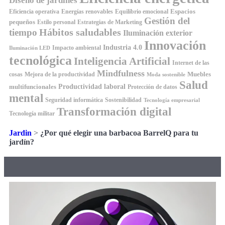
Diseño de jardines
Espacios
Equilibrio emocional
Eficiencia operativa
Energías renovables
Gestión del
pequeños
Estilo personal
Estrategias de Marketing
Hábitos saludables
tiempo
Iluminación exterior
Innovación
Industria 4.0
Impacto ambiental
Iluminación LED
tecnológica
Inteligencia Artificial
Internet de las
Mindfulness
Muebles
cosas
Mejora de la productividad
Moda sostenible
Salud
Productividad laboral
multifuncionales
Protección de datos
mental
Seguridad informática
Sostenibilidad
Tecnología empresarial
Transformación digital
Tecnología militar
Jardin
>
¿Por qué elegir una barbacoa BarrelQ para tu
jardín?