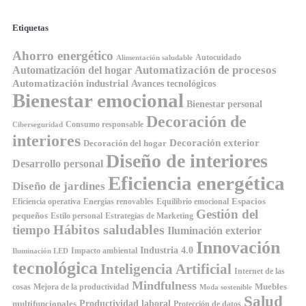
Etiquetas
Ahorro energético
Autocuidado
Alimentación saludable
Automatización de procesos
Automatización del hogar
Automatización industrial
Avances tecnológicos
Bienestar emocional
Bienestar personal
Decoración de
Consumo responsable
Ciberseguridad
interiores
Decoración exterior
Decoración del hogar
Diseño de interiores
Desarrollo personal
Eficiencia energética
Diseño de jardines
Espacios
Equilibrio emocional
Eficiencia operativa
Energías renovables
Gestión del
pequeños
Estilo personal
Estrategias de Marketing
Hábitos saludables
tiempo
Iluminación exterior
Innovación
Industria 4.0
Impacto ambiental
Iluminación LED
tecnológica
Inteligencia Artificial
Internet de las
Mindfulness
Muebles
cosas
Mejora de la productividad
Moda sostenible
Salud
Productividad laboral
multifuncionales
Protección de datos