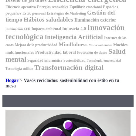
Diseño de jardines
Espacios
Equilibrio emocional
Eficiencia operativa
Energías renovables
Gestión del
pequeños
Estilo personal
Estrategias de Marketing
Hábitos saludables
tiempo
Iluminación exterior
Innovación
Industria 4.0
Impacto ambiental
Iluminación LED
tecnológica
Inteligencia Artificial
Internet de las
Mindfulness
Muebles
cosas
Mejora de la productividad
Moda sostenible
Salud
Productividad laboral
multifuncionales
Protección de datos
mental
Seguridad informática
Sostenibilidad
Tecnología empresarial
Transformación digital
Tecnología militar
Hogar
>
Vasos reciclados: sostenibilidad con estilo en tu
mesa