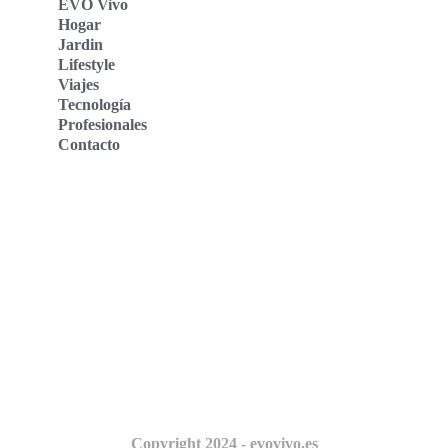
EVO Vivo
Hogar
Jardin
Lifestyle
Viajes
Tecnología
Profesionales
Contacto
Evo Vivo Deutschland
Evo Vivo España
Evo Vivo Nederland
Evo Vivo Schweiz
Nosotros
Copyright 2024 - evovivo.es