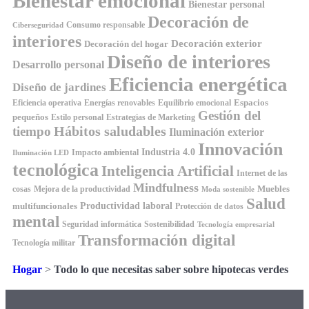
Bienestar emocional
Bienestar personal
Decoración de
Consumo responsable
Ciberseguridad
interiores
Decoración exterior
Decoración del hogar
Diseño de interiores
Desarrollo personal
Eficiencia energética
Diseño de jardines
Espacios
Equilibrio emocional
Eficiencia operativa
Energías renovables
Gestión del
pequeños
Estilo personal
Estrategias de Marketing
Hábitos saludables
tiempo
Iluminación exterior
Innovación
Industria 4.0
Impacto ambiental
Iluminación LED
tecnológica
Inteligencia Artificial
Internet de las
Mindfulness
Muebles
cosas
Mejora de la productividad
Moda sostenible
Salud
Productividad laboral
multifuncionales
Protección de datos
mental
Seguridad informática
Sostenibilidad
Tecnología empresarial
Transformación digital
Tecnología militar
Hogar
>
Todo lo que necesitas saber sobre hipotecas verdes