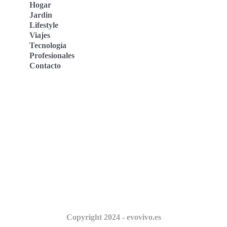
Hogar
Jardin
Lifestyle
Viajes
Tecnología
Profesionales
Contacto
Evo Vivo Deutschland
Evo Vivo España
Evo Vivo Nederland
Evo Vivo Schweiz
Nosotros
Copyright 2024 - evovivo.es