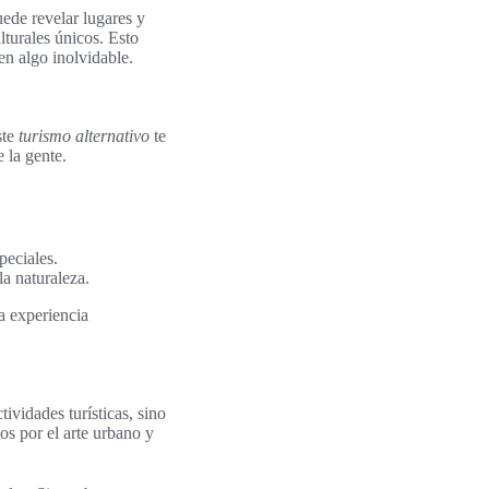
uede revelar lugares y
lturales únicos. Esto
en algo inolvidable.
ste
turismo alternativo
te
 la gente.
peciales.
a naturaleza.
na experiencia
ividades turísticas, sino
os por el arte urbano y