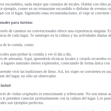
oros escondidos, nada mejor que consejos de locales. Hablar con ellos p
Por ejemplo, comer en un restaurante escondido o disfrutar de eventos cu
ad con el lugar. Siguiendo estas recomendaciones, el viaje se convierte 
onales para turistas
ravés de caminos no convencionales ofrece una experiencia singular. E
ncia de cada lugar. Te sumerges en la cultura y las actividades diarias de
ra de lo común, como:
ocales para probar la comida y ver el día a día.
res de artesanía. Aquí, aprenderás técnicas locales y crearás recuerdos es
 a lugares naturales menos explorados, conectando de forma única con l
ermite vivir las tradiciones de lleno. Así, los viajes se convierten en u
rte del lugar, no sólo un observador.
 ciudad
ravés de
visitas originales
es emocionante y refrescante. No son meras act
as te permiten conectar profundamente con la cultura del lugar. Los pase
cales son ejemplos perfectos.