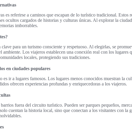
ernativas
vas es referirse a caminos que escapan de lo turístico tradicional. Estos r
es ocultos cargados de historias y culturas únicas. Al explorar la ciudad 
emorias imborrables.
tes?
n clave para un turismo consciente y respetuoso. Al elegirlas, se promue
del ambiente. Los viajeros establecen una conexión real con los lugares 
 comunidades locales, protegiendo sus tradiciones.
os en ciudades populares
lo es ir a lugares famosos. Los lugares menos conocidos muestran la cul
ndidos ofrecen experiencias profundas y enriquecedoras a los viajeros.
ultas
barrios fuera del circuito turístico. Pueden ser parques pequeños, merca
solo cuentan la historia local, sino que conectan a los visitantes con la 
inolvidables.
es