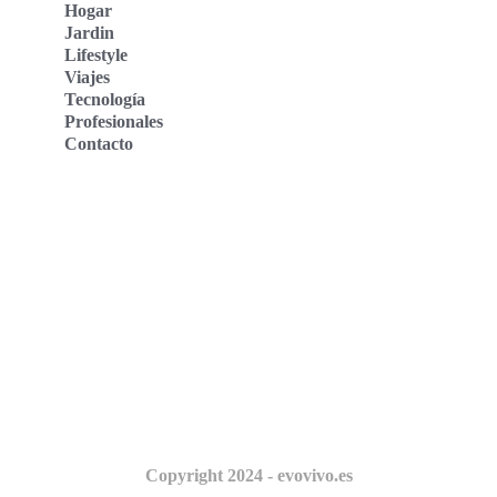
Hogar
Jardin
Lifestyle
Viajes
Tecnología
Profesionales
Contacto
Evo Vivo Deutschland
Evo Vivo España
Evo Vivo Nederland
Evo Vivo Schweiz
Nosotros
Copyright 2024 - evovivo.es