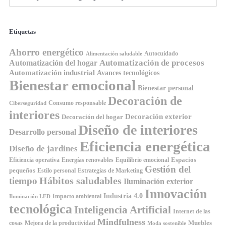
Etiquetas
Ahorro energético
Autocuidado
Alimentación saludable
Automatización de procesos
Automatización del hogar
Automatización industrial
Avances tecnológicos
Bienestar emocional
Bienestar personal
Decoración de
Consumo responsable
Ciberseguridad
interiores
Decoración exterior
Decoración del hogar
Diseño de interiores
Desarrollo personal
Eficiencia energética
Diseño de jardines
Espacios
Equilibrio emocional
Eficiencia operativa
Energías renovables
Gestión del
pequeños
Estilo personal
Estrategias de Marketing
Hábitos saludables
tiempo
Iluminación exterior
Innovación
Industria 4.0
Impacto ambiental
Iluminación LED
tecnológica
Inteligencia Artificial
Internet de las
Mindfulness
Muebles
cosas
Mejora de la productividad
Moda sostenible