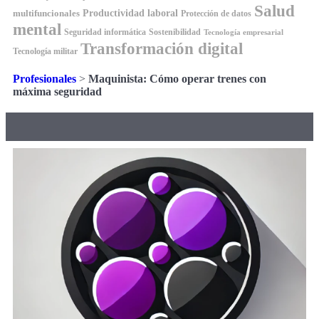
Salud
Productividad laboral
multifuncionales
Protección de datos
mental
Seguridad informática
Sostenibilidad
Tecnología empresarial
Transformación digital
Tecnología militar
Profesionales
>
Maquinista: Cómo operar trenes con
máxima seguridad