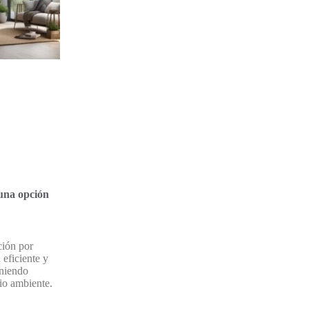
 una opción
ción por
 eficiente y
uniendo
io ambiente.