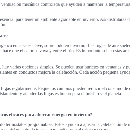
e ventilación mecánica controlada que ayuden a mantener la temperatura 
 esencial para tener un ambiente agradable en invierno. Así disfrutarás 
ión.
aire
rgética en casa es clave, sobre todo en invierno. Las fugas de aire suele
 hace que el calor se vaya y entre el frío. Es importante sellar estas áre
s, hay varias opciones simples. Se pueden usar burletes en ventanas y p
islantes en conductos mejora la calefacción. Cada acción pequeña ayud
as fugas regularmente. Pequeños cambios pueden reducir el consumo de 
aislamiento y atender las fugas es bueno para el bolsillo y el planeta.
ucos eficaces para ahorrar energía en invierno?
 termostatos programables. Estos ayudan a ajustar la calefacción de m
 el aislamiento de tu casa para evitar que el calor se escape.