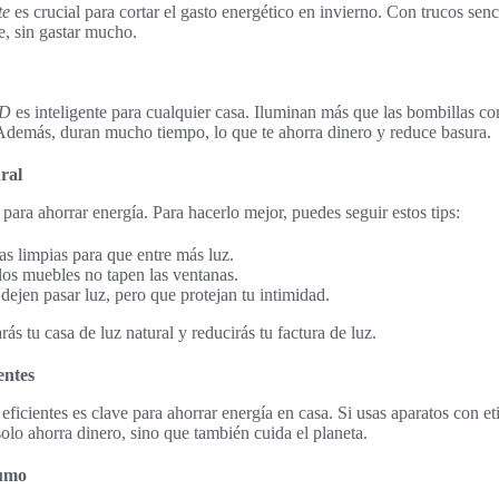
te
es crucial para cortar el gasto energético en invierno. Con trucos senc
te, sin gastar mucho.
ED
es inteligente para cualquier casa. Iluminan más que las bombillas c
demás, duran mucho tiempo, lo que te ahorra dinero y reduce basura.
ral
para ahorrar energía. Para hacerlo mejor, puedes seguir estos tips:
s limpias para que entre más luz.
los muebles no tapen las ventanas.
 dejen pasar luz, pero que protejan tu intimidad.
rás tu casa de luz natural y reducirás tu factura de luz.
entes
eficientes es clave para ahorrar energía en casa. Si usas aparatos con e
olo ahorra dinero, sino que también cuida el planeta.
sumo