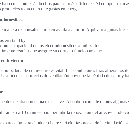
e bajo consumo están hechos para ser más eficientes. Al comprar mar
s productos reducen lo que gastas en energía.
rodomésticos
de manera responsable también ayuda a ahorrar. Aquí van algunas ideas
tos en stand by.
mo la capacidad de los electrodomésticos al utilizarlos.
nimiento regular que asegure su correcto funcionamiento.
 en invierno
rior saludable en invierno es vital. Las condiciones frías afuera nos des
. Usar técnicas correctas de ventilación previene la pérdida de calor y 
or
mentos del día con clima más suave. A continuación, te damos algunas 
durante 5 a 10 minutos para permitir la renovación del aire, evitando c
 extracción para eliminar el aire viciado, favoreciendo la circulación si