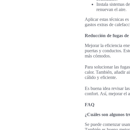
Instala sistemas d
renuevan el aire.
Aplicar estas técnicas es
gastos extras de calefacc
Reducción de fugas de 
Mejorar la eficiencia ene
puertas y conductos. Esto
más cómodos.
Para solucionar las fuga
calor. También, añadir a
cálido y eficiente.
Es buena idea revisar l
confort. Así, mejorar el 
FAQ
¿Cuáles son algunos tr
Se puede comenzar usando
También es bueno mejorar