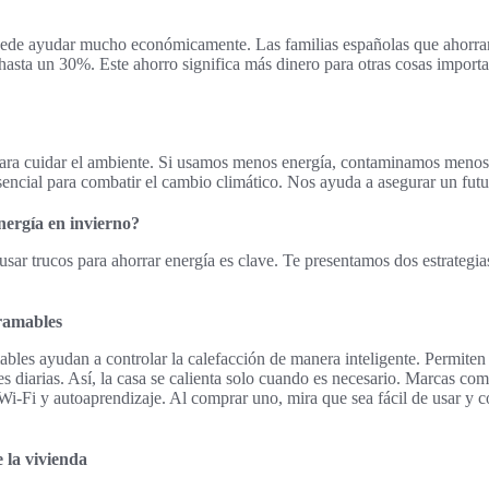
ede ayudar mucho económicamente. Las familias españolas que ahorra
 hasta un 30%. Este ahorro significa más dinero para otras cosas import
 para cuidar el ambiente. Si usamos menos energía, contaminamos menos
esencial para combatir el cambio climático. Nos ayuda a asegurar un fut
nergía en invierno?
usar trucos para ahorrar energía es clave. Te presentamos dos estrategia
ramables
bles ayudan a controlar la calefacción de manera inteligente. Permiten
es diarias. Así, la casa se calienta solo cuando es necesario. Marcas co
Wi-Fi y autoaprendizaje. Al comprar uno, mira que sea fácil de usar y c
e la vivienda