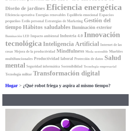
Eficiencia energética
Diseño de jardines
Espacios
Equilibrio emocional
Eficiencia operativa
Energías renovables
Gestión del
pequeños
Estilo personal
Estrategias de Marketing
Hábitos saludables
tiempo
Iluminación exterior
Innovación
Industria 4.0
Impacto ambiental
Iluminación LED
tecnológica
Inteligencia Artificial
Internet de las
Mindfulness
Muebles
cosas
Mejora de la productividad
Moda sostenible
Salud
Productividad laboral
multifuncionales
Protección de datos
mental
Seguridad informática
Sostenibilidad
Tecnología empresarial
Transformación digital
Tecnología militar
Hogar
>
¿Qué robot friega y aspira al mismo tiempo?