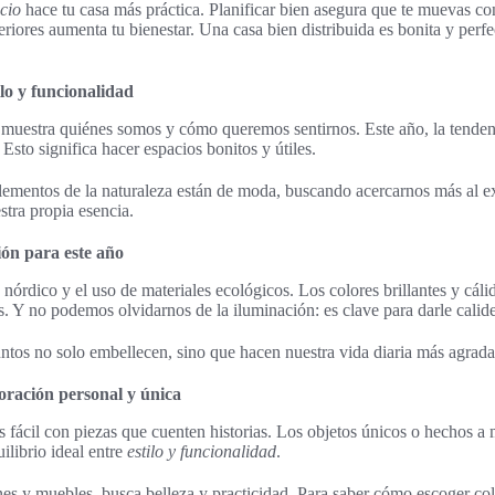
cio
hace tu casa más práctica. Planificar bien asegura que te muevas con
riores aumenta tu bienestar. Una casa bien distribuida es bonita y perfec
lo y funcionalidad
 muestra quiénes somos y cómo queremos sentirnos. Este año, la tenden
 Esto significa hacer espacios bonitos y útiles.
 elementos de la naturaleza están de moda, buscando acercarnos más al ex
stra propia esencia.
ón para este año
o nórdico y el uso de materiales ecológicos. Los colores brillantes y cál
. Y no podemos olvidarnos de la iluminación: es clave para darle calide
ntos no solo embellecen, sino que hacen nuestra vida diaria más agrada
oración personal y única
es fácil con piezas que cuenten historias. Los objetos únicos o hechos
uilibrio ideal entre
estilo y funcionalidad
.
es y muebles, busca belleza y practicidad. Para saber cómo escoger col