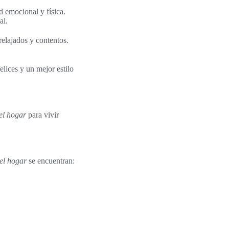
 emocional y física.
al.
elajados y contentos.
elices y un mejor estilo
el hogar
para vivir
el hogar
se encuentran: