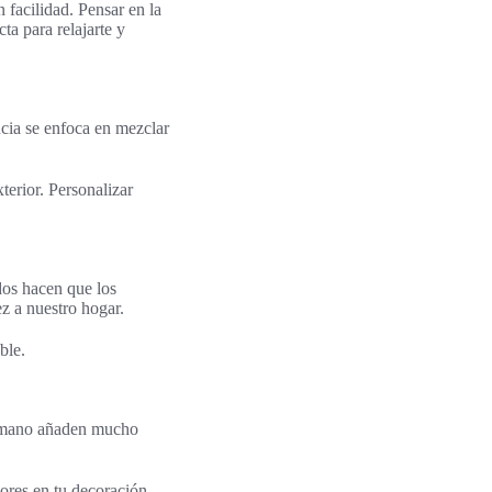
 facilidad. Pensar en la
ta para relajarte y
cia se enfoca en mezclar
terior. Personalizar
idos hacen que los
z a nuestro hogar.
ble.
 a mano añaden mucho
ores en tu decoración,