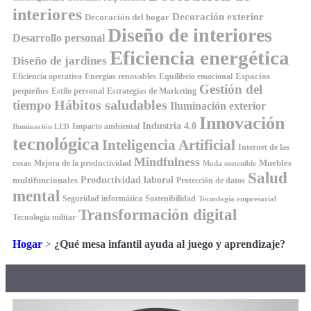
interiores
Decoración exterior
Decoración del hogar
Diseño de interiores
Desarrollo personal
Eficiencia energética
Diseño de jardines
Espacios
Equilibrio emocional
Eficiencia operativa
Energías renovables
Gestión del
pequeños
Estilo personal
Estrategias de Marketing
Hábitos saludables
tiempo
Iluminación exterior
Innovación
Industria 4.0
Impacto ambiental
Iluminación LED
tecnológica
Inteligencia Artificial
Internet de las
Mindfulness
Muebles
cosas
Mejora de la productividad
Moda sostenible
Salud
Productividad laboral
multifuncionales
Protección de datos
mental
Seguridad informática
Sostenibilidad
Tecnología empresarial
Transformación digital
Tecnología militar
Hogar
>
¿Qué mesa infantil ayuda al juego y aprendizaje?