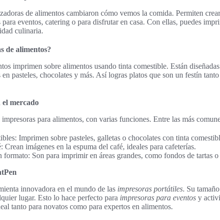
izadoras de alimentos cambiaron cómo vemos la comida. Permiten crear
 para eventos, catering o para disfrutar en casa. Con ellas, puedes impr
idad culinaria.
s de alimentos?
tos imprimen sobre alimentos usando tinta comestible. Están diseñadas 
en pasteles, chocolates y más. Así logras platos que son un festín tant
n el mercado
de impresoras para alimentos, con varias funciones. Entre las más comune
bles: Imprimen sobre pasteles, galletas o chocolates con tinta comestibl
: Crean imágenes en la espuma del café, ideales para cafeterías.
 formato: Son para imprimir en áreas grandes, como fondos de tartas o
intPen
amienta innovadora en el mundo de las
impresoras portátiles
. Su tamaño
alquier lugar. Esto lo hace perfecto para
impresoras para eventos
y activi
 ideal tanto para novatos como para expertos en alimentos.