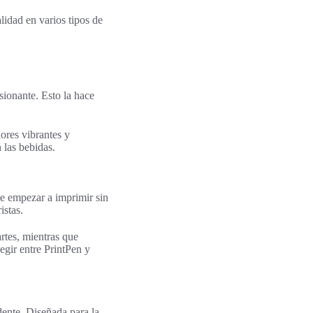
lidad en varios tipos de
sionante. Esto la hace
lores vibrantes y
 las bebidas.
ede empezar a imprimir sin
istas.
rtes, mientras que
egir entre PrintPen y
ente. Diseñada para la