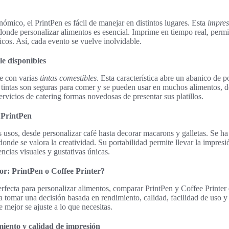
nómico, el PrintPen es fácil de manejar en distintos lugares. Esta
impres
 donde personalizar alimentos es esencial. Imprime en tiempo real, permi
icos. Así, cada evento se vuelve inolvidable.
le disponibles
e con varias
tintas comestibles
. Esta característica abre un abanico de p
tintas son seguras para comer y se pueden usar en muchos alimentos, de
servicios de catering formas novedosas de presentar sus platillos.
l PrintPen
 usos, desde personalizar café hasta decorar macarons y galletas. Se h
donde se valora la creatividad. Su portabilidad permite llevar la impres
encias visuales y gustativas únicas.
r: PrintPen o Coffee Printer?
rfecta para personalizar alimentos, comparar PrintPen y Coffee Printer e
 tomar una decisión basada en rendimiento, calidad, facilidad de uso y
 mejor se ajuste a lo que necesitas.
iento y calidad de impresión