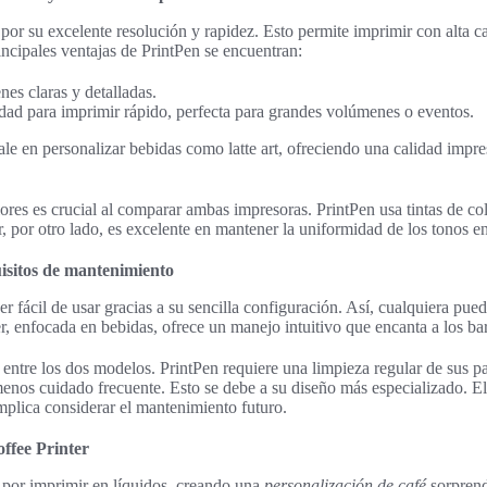
por su excelente resolución y rapidez. Esto permite imprimir con alta ca
incipales ventajas de PrintPen se encuentran:
nes claras y detalladas.
dad para imprimir rápido, perfecta para grandes volúmenes o eventos.
ale en personalizar bebidas como latte art, ofreciendo una calidad impre
ores es crucial al comparar ambas impresoras. PrintPen usa tintas de co
, por otro lado, es excelente en mantener la uniformidad de los tonos en
uisitos de mantenimiento
er fácil de usar gracias a su sencilla configuración. Así, cualquiera pu
r, enfocada en bebidas, ofrece un manejo intuitivo que encanta a los bar
 entre los dos modelos. PrintPen requiere una limpieza regular de sus pa
menos cuidado frecuente. Esto se debe a su diseño más especializado. El
mplica considerar el mantenimiento futuro.
offee Printer
a por imprimir en líquidos, creando una
personalización de café
sorprend