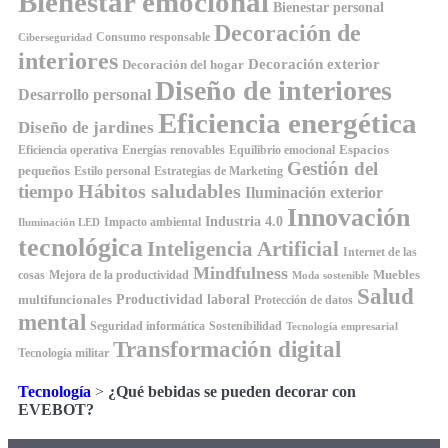
Bienestar emocional
Bienestar personal
Decoración de
Consumo responsable
Ciberseguridad
interiores
Decoración exterior
Decoración del hogar
Diseño de interiores
Desarrollo personal
Eficiencia energética
Diseño de jardines
Espacios
Equilibrio emocional
Eficiencia operativa
Energías renovables
Gestión del
pequeños
Estilo personal
Estrategias de Marketing
Hábitos saludables
tiempo
Iluminación exterior
Innovación
Industria 4.0
Impacto ambiental
Iluminación LED
tecnológica
Inteligencia Artificial
Internet de las
Mindfulness
Muebles
cosas
Mejora de la productividad
Moda sostenible
Salud
Productividad laboral
multifuncionales
Protección de datos
mental
Seguridad informática
Sostenibilidad
Tecnología empresarial
Transformación digital
Tecnología militar
Tecnología
>
¿Qué bebidas se pueden decorar con
EVEBOT?