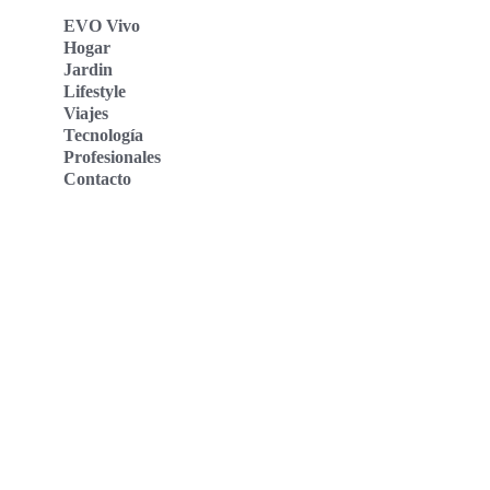
EVO Vivo
Hogar
Jardin
Lifestyle
Viajes
Tecnología
Profesionales
Contacto
Evo Vivo Deutschland
Evo Vivo España
Evo Vivo Nederland
Evo Vivo Schweiz
Nosotros