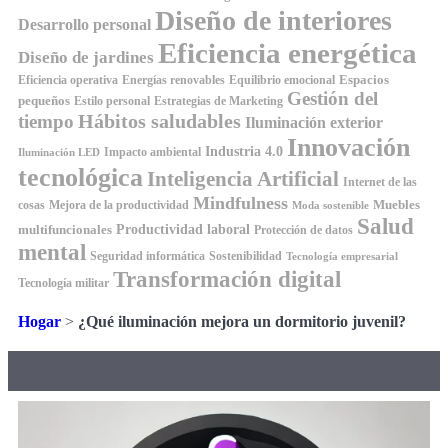
Diseño de interiores
Desarrollo personal
Eficiencia energética
Diseño de jardines
Espacios
Equilibrio emocional
Eficiencia operativa
Energías renovables
Gestión del
pequeños
Estilo personal
Estrategias de Marketing
Hábitos saludables
tiempo
Iluminación exterior
Innovación
Industria 4.0
Impacto ambiental
Iluminación LED
tecnológica
Inteligencia Artificial
Internet de las
Mindfulness
Muebles
cosas
Mejora de la productividad
Moda sostenible
Salud
Productividad laboral
multifuncionales
Protección de datos
mental
Seguridad informática
Sostenibilidad
Tecnología empresarial
Transformación digital
Tecnología militar
Hogar
>
¿Qué iluminación mejora un dormitorio juvenil?