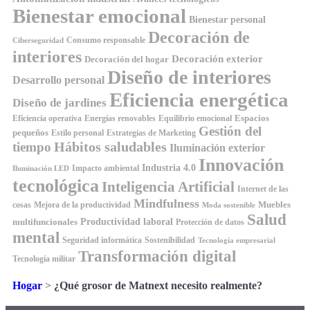
Bienestar emocional
Bienestar personal
Decoración de
Consumo responsable
Ciberseguridad
interiores
Decoración exterior
Decoración del hogar
Diseño de interiores
Desarrollo personal
Eficiencia energética
Diseño de jardines
Espacios
Equilibrio emocional
Eficiencia operativa
Energías renovables
Gestión del
pequeños
Estilo personal
Estrategias de Marketing
Hábitos saludables
tiempo
Iluminación exterior
Innovación
Industria 4.0
Impacto ambiental
Iluminación LED
tecnológica
Inteligencia Artificial
Internet de las
Mindfulness
Muebles
cosas
Mejora de la productividad
Moda sostenible
Salud
Productividad laboral
multifuncionales
Protección de datos
mental
Seguridad informática
Sostenibilidad
Tecnología empresarial
Transformación digital
Tecnología militar
Hogar
>
¿Qué grosor de Matnext necesito realmente?