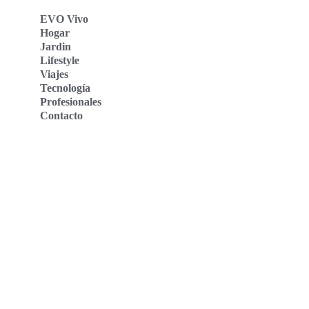
EVO Vivo
Hogar
Jardin
Lifestyle
Viajes
Tecnología
Profesionales
Contacto
Evo Vivo Deutschland
Evo Vivo España
Evo Vivo Nederland
Evo Vivo Schweiz
Nosotros