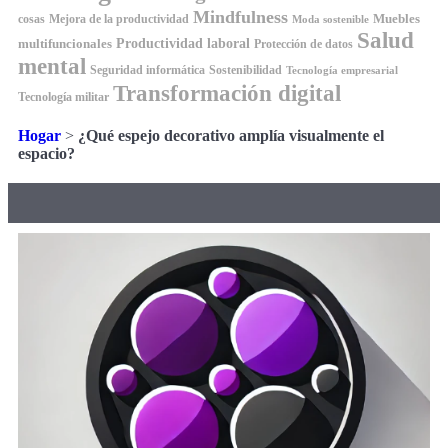
Mindfulness
Muebles
cosas
Mejora de la productividad
Moda sostenible
Salud
Productividad laboral
multifuncionales
Protección de datos
mental
Seguridad informática
Sostenibilidad
Tecnología empresarial
Transformación digital
Tecnología militar
Hogar
>
¿Qué espejo decorativo amplía visualmente el
espacio?