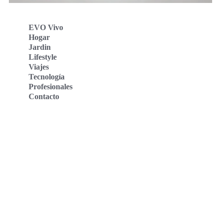
EVO Vivo
Hogar
Jardin
Lifestyle
Viajes
Tecnología
Profesionales
Contacto
Evo Vivo Deutschland
Evo Vivo España
Evo Vivo Nederland
Evo Vivo Schweiz
Nosotros