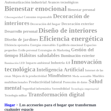
Automatización industrial
Avances tecnológicos
Bienestar emocional
Bienestar personal
Decoración de
Consumo responsable
Ciberseguridad
interiores
Decoración exterior
Decoración del hogar
Diseño de interiores
Desarrollo personal
Eficiencia energética
Diseño de jardines
Espacios
Equilibrio emocional
Eficiencia operativa
Energías renovables
Gestión del
pequeños
Estilo personal
Estrategias de Marketing
Hábitos saludables
tiempo
Iluminación exterior
Innovación
Industria 4.0
Impacto ambiental
Iluminación LED
tecnológica
Inteligencia Artificial
Internet de las
Mindfulness
Muebles
cosas
Mejora de la productividad
Moda sostenible
Salud
Productividad laboral
multifuncionales
Protección de datos
mental
Seguridad informática
Sostenibilidad
Tecnología empresarial
Transformación digital
Tecnología militar
Hogar
>
Los accesorios para el hogar que transforman
cualquier espacio