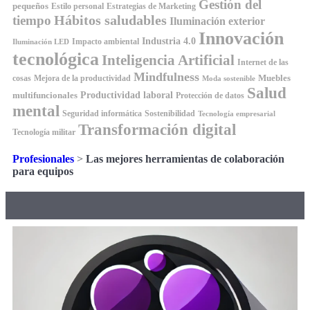
Gestión del
pequeños
Estilo personal
Estrategias de Marketing
Hábitos saludables
tiempo
Iluminación exterior
Innovación
Industria 4.0
Impacto ambiental
Iluminación LED
tecnológica
Inteligencia Artificial
Internet de las
Mindfulness
Muebles
cosas
Mejora de la productividad
Moda sostenible
Salud
Productividad laboral
multifuncionales
Protección de datos
mental
Seguridad informática
Sostenibilidad
Tecnología empresarial
Transformación digital
Tecnología militar
Profesionales
>
Las mejores herramientas de colaboración
para equipos